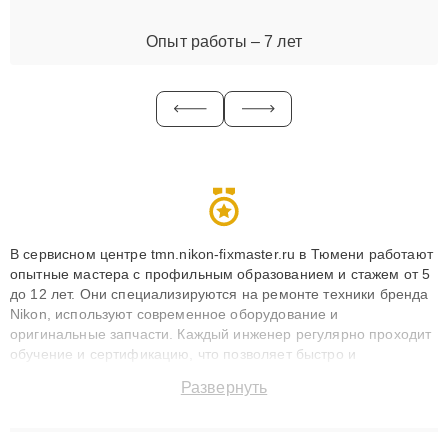
Опыт работы – 7 лет
В сервисном центре tmn.nikon-fixmaster.ru в Тюмени работают
опытные мастера с профильным образованием и стажем от 5
до 12 лет. Они специализируются на ремонте техники бренда
Nikon, используют современное оборудование и
оригинальные запчасти. Каждый инженер регулярно проходит
обучение и сертификацию, что позволяет быстро и
точноdiagnostikировать поломки и восстанавливать технику с
Развернуть
сохранением гарантии до 3 лет. Наши мастера решают
сложные случаи: от замены матриц и материнских плат до
ремонта после залития и восстановления данных. Благодаря