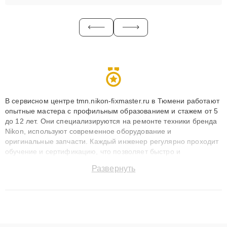
В сервисном центре tmn.nikon-fixmaster.ru в Тюмени работают
опытные мастера с профильным образованием и стажем от 5
до 12 лет. Они специализируются на ремонте техники бренда
Nikon, используют современное оборудование и
оригинальные запчасти. Каждый инженер регулярно проходит
обучение и сертификацию, что позволяет быстро и
точноdiagnostikировать поломки и восстанавливать технику с
Развернуть
сохранением гарантии до 3 лет. Наши мастера решают
сложные случаи: от замены матриц и материнских плат до
ремонта после залития и восстановления данных. Благодаря
высокой квалификации и ответственному подходу клиенты
получают быстрый, качественный ремонт и понятные
объяснения по результатам диагностики.