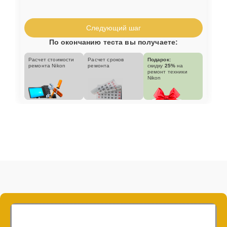
Следующий шаг
По окончанию теста вы получаете:
Расчет стоимости
Расчет сроков
Подарок:
ремонта Nikon
ремонта
скидку
25%
на
ремонт техники
Nikon