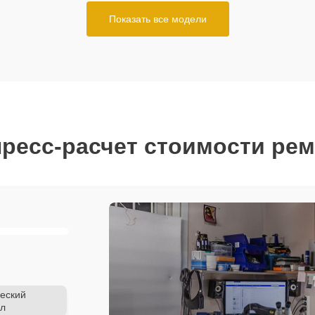
Показать все модели
ресс-расчет стоимости ре
еский
л