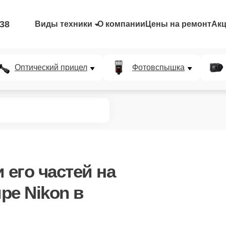
-38
Виды техники
О компании
Цены на ремонт
Ак
Оптический прицел
Фотовспышка
 его частей
на
ре Nikon в