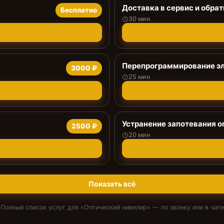
Доставка в сервис и обрат
Бесплатно
30 мин
Перепрограммирование эл
3000 ₽
25 мин
Устранение запотевания о
2500 ₽
20 мин
Показать всё
Полный список услуг для «
Оптический нивелир
» — по звонку или в чате