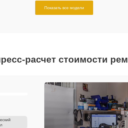
Показать все модели
ресс-расчет стоимости ре
еский
л