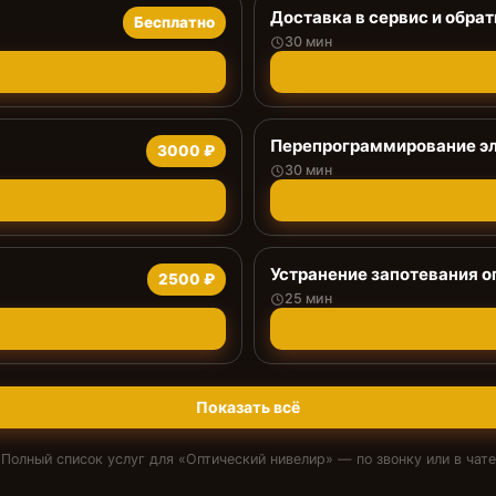
Доставка в сервис и обрат
Бесплатно
30 мин
Перепрограммирование эл
3000 ₽
30 мин
Устранение запотевания о
2500 ₽
25 мин
Показать всё
Полный список услуг для «
Оптический нивелир
» — по звонку или в чате