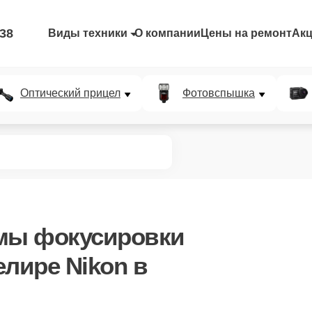
-38
Виды техники
О компании
Цены на ремонт
Ак
Оптический прицел
Фотовспышка
емы фокусировки
елире Nikon в