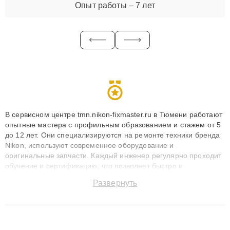
Опыт работы – 7 лет
В сервисном центре tmn.nikon-fixmaster.ru в Тюмени работают
опытные мастера с профильным образованием и стажем от 5
до 12 лет. Они специализируются на ремонте техники бренда
Nikon, используют современное оборудование и
оригинальные запчасти. Каждый инженер регулярно проходит
обучение и сертификацию, что позволяет быстро и
точноdiagnostikировать поломки и восстанавливать технику с
Развернуть
сохранением гарантии до 3 лет. Наши мастера решают
сложные случаи: от замены матриц и материнских плат до
ремонта после залития и восстановления данных. Благодаря
высокой квалификации и ответственному подходу клиенты
получают быстрый, качественный ремонт и понятные