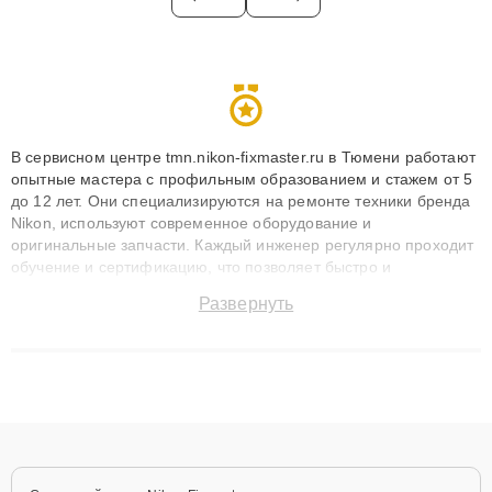
В сервисном центре tmn.nikon-fixmaster.ru в Тюмени работают
опытные мастера с профильным образованием и стажем от 5
до 12 лет. Они специализируются на ремонте техники бренда
Nikon, используют современное оборудование и
оригинальные запчасти. Каждый инженер регулярно проходит
обучение и сертификацию, что позволяет быстро и
точноdiagnostikировать поломки и восстанавливать технику с
Развернуть
сохранением гарантии до 3 лет. Наши мастера решают
сложные случаи: от замены матриц и материнских плат до
ремонта после залития и восстановления данных. Благодаря
высокой квалификации и ответственному подходу клиенты
получают быстрый, качественный ремонт и понятные
объяснения по результатам диагностики.