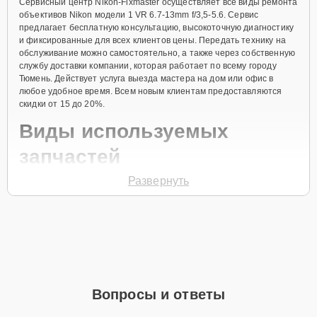
Сервисный центр Nikon-Fixmaster осуществляет все виды ремонта
объективов Nikon модели 1 VR 6.7-13mm f/3,5-5.6. Сервис
предлагает бесплатную консультацию, высокоточную диагностику
и фиксированные для всех клиентов цены. Передать технику на
обслуживание можно самостоятельно, а также через собственную
службу доставки компании, которая работает по всему городу
Тюмень. Действует услуга выезда мастера на дом или офис в
любое удобное время. Всем новым клиентам предоставляются
скидки от 15 до 20%.
Виды используемых
запчастей
Развернуть
Для ремонта объектива модели 1 VR 6.7-13mm f/3,5-5.6
предлагаются как оригинальные комплектующие бренда Nikon, так
и качественные аналоги фирменных деталей. Выбор варианта
запчастей или качества аналогичных комплектующих всегда
остается за клиентом.
Как определиться с выбором запчастей:
Если устройство свежей модели и есть планы на
Вопросы и ответы
активное использование устройства дольше
года, рекомендуется выбор оригинальных