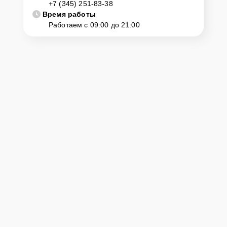
+7 (345) 251-83-38
диагностику и ремонт. Для этого нужно позвонить по телефону
горячей линии или оставить заявку, согласовать удобное время и
Время работы
подъехать по адресу: г. Тюмень, ул. Мельникайте, 112, стр. 3.
Работаем с 09:00 до 21:00
Ответственность за
технику
Сервисный центр Nikon-Fixmaster несет полную ответственность
за сохранность техники и безопасность личных данных на
ремонтируемых устройствах клиентов, в соответствии с
действующим законодательством Российской Федерации.
Как начать ремонт
Для запуска процесса ремонта объектива Nikon 1 VR 6.7-13mm
f/3,5-5.6 нужно просто оставить
Заявку на сайте
или позвонить
телефону горячей линии: +7 (345) 251-83-38. Наши специалисты
оперативно проконсультируют по всем необходимым вопросам,
запишут на диагностику, подскажут с вариантами курьерской
доставки или оформят выезд мастера в удобное время и место.