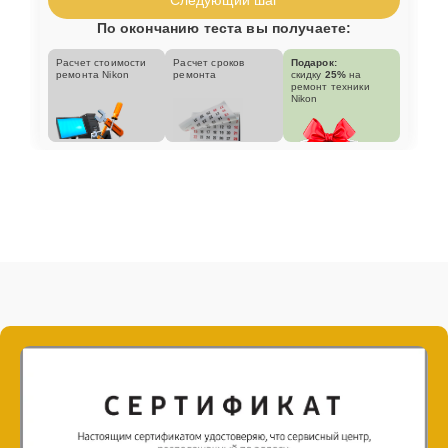
По окончанию теста вы получаете:
Расчет стоимости
Расчет сроков
Подарок:
ремонта Nikon
ремонта
скидку
25%
на
ремонт техники
Nikon