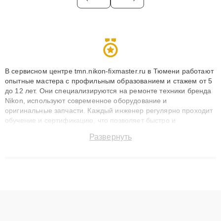
В сервисном центре tmn.nikon-fixmaster.ru в Тюмени работают
опытные мастера с профильным образованием и стажем от 5
до 12 лет. Они специализируются на ремонте техники бренда
Nikon, используют современное оборудование и
оригинальные запчасти. Каждый инженер регулярно проходит
обучение и сертификацию, что позволяет быстро и
точноdiagnostikировать поломки и восстанавливать технику с
Развернуть
сохранением гарантии до 3 лет. Наши мастера решают
сложные случаи: от замены матриц и материнских плат до
ремонта после залития и восстановления данных. Благодаря
высокой квалификации и ответственному подходу клиенты
получают быстрый, качественный ремонт и понятные
объяснения по результатам диагностики.