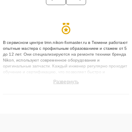
В сервисном центре tmn.nikon-fixmaster.ru в Тюмени работают
опытные мастера с профильным образованием и стажем от 5
до 12 лет. Они специализируются на ремонте техники бренда
Nikon, используют современное оборудование и
оригинальные запчасти. Каждый инженер регулярно проходит
обучение и сертификацию, что позволяет быстро и
точноdiagnostikировать поломки и восстанавливать технику с
Развернуть
сохранением гарантии до 3 лет. Наши мастера решают
сложные случаи: от замены матриц и материнских плат до
ремонта после залития и восстановления данных. Благодаря
высокой квалификации и ответственному подходу клиенты
получают быстрый, качественный ремонт и понятные
объяснения по результатам диагностики.