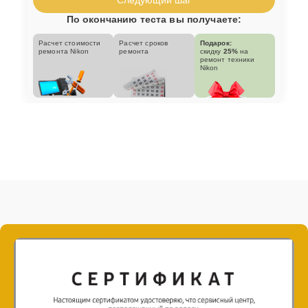
По окончанию теста вы получаете:
Расчет стоимости
Расчет сроков
Подарок:
ремонта Nikon
ремонта
скидку
25%
на
ремонт техники
Nikon