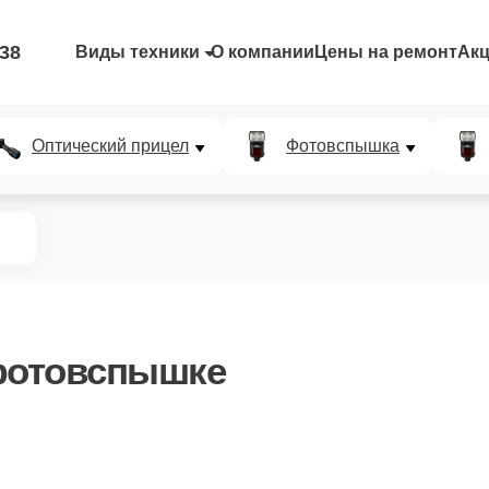
-38
Виды техники
О компании
Цены на ремонт
Ак
Оптический прицел
Фотовспышка
фотовспышке