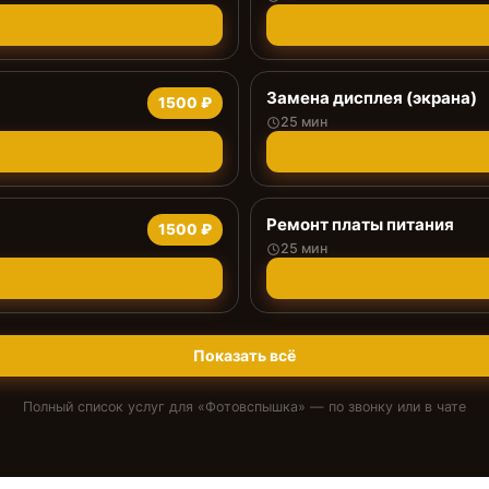
Замена дисплея (экрана)
1500 ₽
25 мин
Ремонт платы питания
1500 ₽
25 мин
Показать всё
Полный список услуг для «
Фотовспышка
» — по звонку или в чате