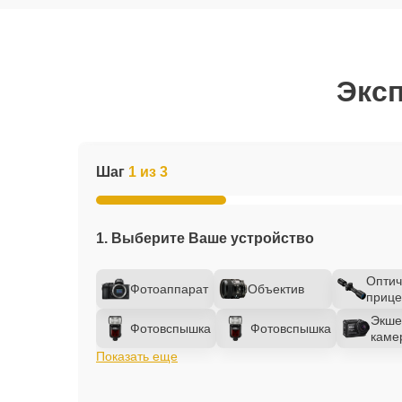
Эксп
Шаг
1 из 3
1. Выберите Ваше устройство
Оптич
Фотоаппарат
Объектив
прице
Экше
Фотовспышка
Фотовспышка
каме
Показать еще