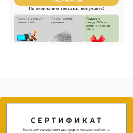
По окончанию теста вы получаете:
Расчет стоимости
Расчет сроков
Подарок:
ремонта Nikon
ремонта
скидку
25%
на
ремонт техники
Nikon