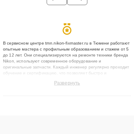
В сервисном центре tmn.nikon-fixmaster.ru в Тюмени работают
опытные мастера с профильным образованием и стажем от 5
до 12 лет. Они специализируются на ремонте техники бренда
Nikon, используют современное оборудование и
оригинальные запчасти. Каждый инженер регулярно проходит
обучение и сертификацию, что позволяет быстро и
точноdiagnostikировать поломки и восстанавливать технику с
Развернуть
сохранением гарантии до 3 лет. Наши мастера решают
сложные случаи: от замены матриц и материнских плат до
ремонта после залития и восстановления данных. Благодаря
высокой квалификации и ответственному подходу клиенты
получают быстрый, качественный ремонт и понятные
объяснения по результатам диагностики.