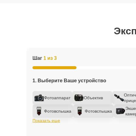
Эксп
Шаг
1 из 3
1. Выберите Ваше устройство
Оптич
Фотоаппарат
Объектив
прице
Экше
Фотовспышка
Фотовспышка
каме
Показать еще