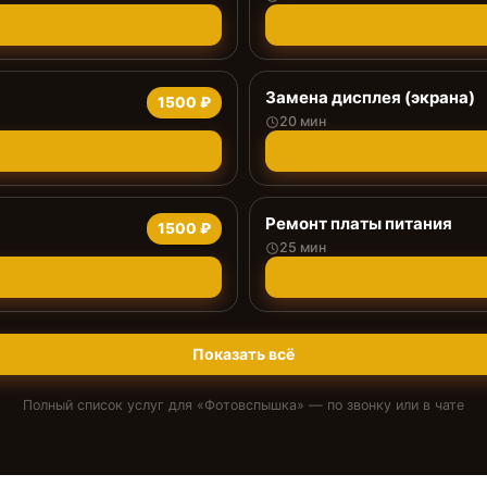
Замена дисплея (экрана)
1500 ₽
20 мин
Ремонт платы питания
1500 ₽
25 мин
Показать всё
Полный список услуг для «
Фотовспышка
» — по звонку или в чате