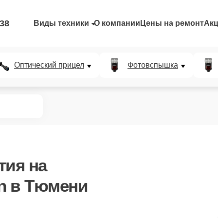
-38
Виды техники
О компании
Цены на ремонт
Ак
Оптический прицел
Фотовспышка
тия
на
n в Тюмени