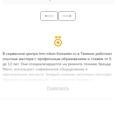
В сервисном центре tmn.nikon-fixmaster.ru в Тюмени работают
опытные мастера с профильным образованием и стажем от 5
до 12 лет. Они специализируются на ремонте техники бренда
Nikon, используют современное оборудование и
оригинальные запчасти. Каждый инженер регулярно проходит
обучение и сертификацию, что позволяет быстро и
точноdiagnostikировать поломки и восстанавливать технику с
Развернуть
сохранением гарантии до 3 лет. Наши мастера решают
сложные случаи: от замены матриц и материнских плат до
ремонта после залития и восстановления данных. Благодаря
высокой квалификации и ответственному подходу клиенты
получают быстрый, качественный ремонт и понятные
объяснения по результатам диагностики.