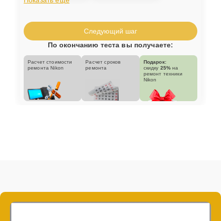
Следующий шаг
По окончанию теста вы получаете:
Расчет стоимости
Расчет сроков
Подарок:
ремонта Nikon
ремонта
скидку
25%
на
ремонт техники
Nikon