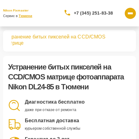
Nikon Fixmaster
+7 (345) 251-83-38
Сервис в 
Тюмени
Устранение битых пикселей на CCD/CMOS
85
матрице
Устранение битых пикселей на
CCD/CMOS матрице фотоаппарата
Nikon DL24-85 в Тюмени
Диагностика бесплатно
даже при отказе от ремонта
Бесплатная доставка
курьером собственной службы