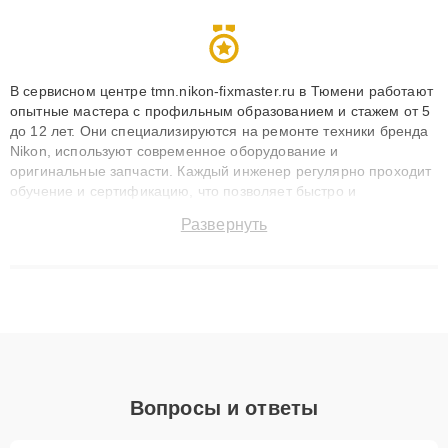
В сервисном центре tmn.nikon-fixmaster.ru в Тюмени работают
опытные мастера с профильным образованием и стажем от 5
до 12 лет. Они специализируются на ремонте техники бренда
Nikon, используют современное оборудование и
оригинальные запчасти. Каждый инженер регулярно проходит
обучение и сертификацию, что позволяет быстро и
точноdiagnostikировать поломки и восстанавливать технику с
Развернуть
сохранением гарантии до 3 лет. Наши мастера решают
сложные случаи: от замены матриц и материнских плат до
ремонта после залития и восстановления данных. Благодаря
высокой квалификации и ответственному подходу клиенты
получают быстрый, качественный ремонт и понятные
объяснения по результатам диагностики.
Вопросы и ответы