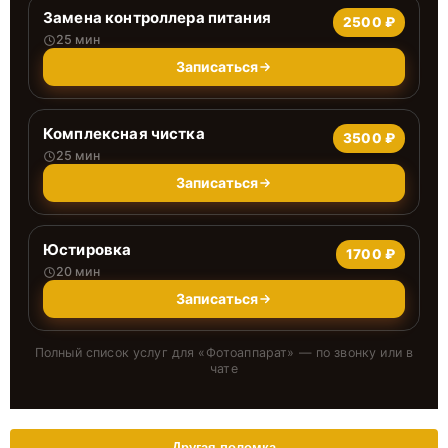
Замена контроллера питания
2500 ₽
25 мин
Записаться
Комплексная чистка
3500 ₽
25 мин
Записаться
Юстировка
1700 ₽
20 мин
Записаться
Полный список услуг для «
Фотоаппарат
» — по звонку или в
чате
Другая поломка