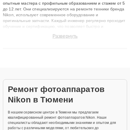
опытные мастера с профильным образованием и стажем от 5
до 12 лет. Они специализируются на ремонте техники бренда
Nikon, используют современное оборудование и
оригинальные запчасти. Каждый инженер регулярно проходит
обучение и сертификацию, что позволяет быстро и
точноdiagnostikировать поломки и восстанавливать технику с
Развернуть
сохранением гарантии до 3 лет. Наши мастера решают
сложные случаи: от замены матриц и материнских плат до
ремонта после залития и восстановления данных. Благодаря
высокой квалификации и ответственному подходу клиенты
получают быстрый, качественный ремонт и понятные
объяснения по результатам диагностики.
Ремонт фотоаппаратов
Nikon в Тюмени
В нашем сервисном центре в Тюмени мы предлагаем
квалифицированный ремонт фотоаппаратов Nikon. Наши
специалисты обладают необходимыми знаниями и опытом для
работы с различными моделями, от любительских до