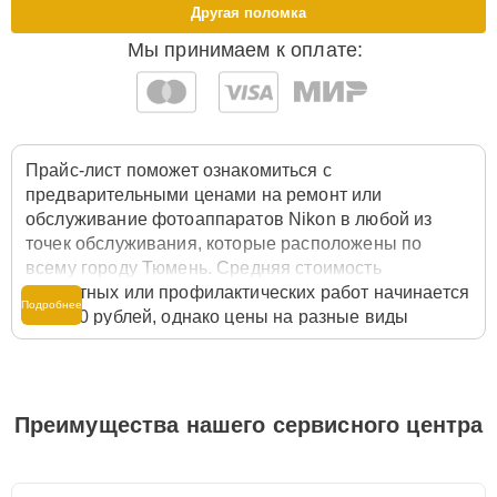
Другая поломка
Мы принимаем к оплате:
Прайс-лист поможет ознакомиться с
предварительными ценами на ремонт или
обслуживание фотоаппаратов Nikon в любой из
точек обслуживания, которые расположены по
всему городу Тюмень. Средняя стоимость
ремонтных или профилактических работ начинается
Подробнее
от 3300 рублей, однако цены на разные виды
комплектующих могут различаться. Полную
стоимость работ с учётом запчастей или расходных
материалов необходимо уточнять со специалистом
службы заботы о клиентах. Для расчета итоговой
Преимущества нашего сервисного центра
стоимости ремонта фотоаппарата достаточно
позвонить по телефону горячей линии
+7 (345) 251-
83-38
или оставить заявку на нашем сайте Nikon-