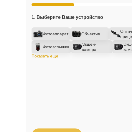
1. Выберите Ваше устройство
Оптич
Фотоаппарат
Объектив
прице
Экшен-
Экш
Фотовспышка
камера
кам
Показать еще