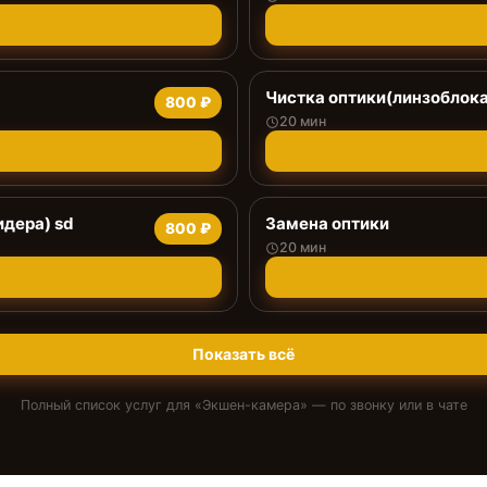
Чистка оптики(линзоблока
800 ₽
20 мин
дера) sd
Замена оптики
800 ₽
20 мин
Показать всё
Полный список услуг для «
Экшен-камера
» — по звонку или в чате