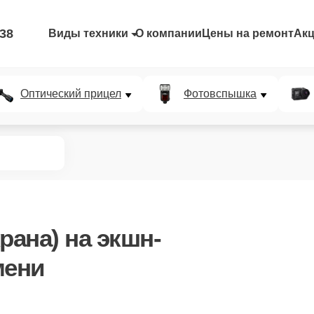
-38
Виды техники
О компании
Цены на ремонт
Ак
Оптический прицел
Фотовспышка
рана)
на экшн-
мени