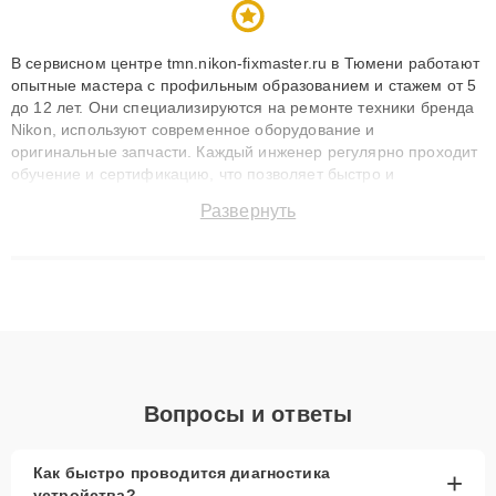
В сервисном центре tmn.nikon-fixmaster.ru в Тюмени работают
опытные мастера с профильным образованием и стажем от 5
до 12 лет. Они специализируются на ремонте техники бренда
Nikon, используют современное оборудование и
оригинальные запчасти. Каждый инженер регулярно проходит
обучение и сертификацию, что позволяет быстро и
точноdiagnostikировать поломки и восстанавливать технику с
Развернуть
сохранением гарантии до 3 лет. Наши мастера решают
сложные случаи: от замены матриц и материнских плат до
ремонта после залития и восстановления данных. Благодаря
высокой квалификации и ответственному подходу клиенты
получают быстрый, качественный ремонт и понятные
объяснения по результатам диагностики.
Вопросы и ответы
Как быстро проводится диагностика
+
устройства?