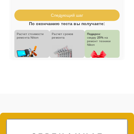
Следующий шаг
По окончанию теста вы получаете:
Расчет стоимости
Расчет сроков
Подарок:
ремонта Nikon
ремонта
скидку
25%
на
ремонт техники
Nikon