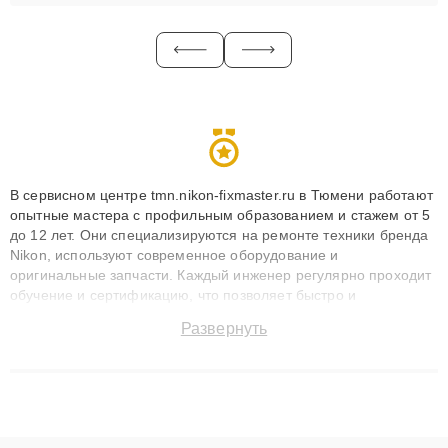
В сервисном центре tmn.nikon-fixmaster.ru в Тюмени работают
опытные мастера с профильным образованием и стажем от 5
до 12 лет. Они специализируются на ремонте техники бренда
Nikon, используют современное оборудование и
оригинальные запчасти. Каждый инженер регулярно проходит
обучение и сертификацию, что позволяет быстро и
точноdiagnostikировать поломки и восстанавливать технику с
Развернуть
сохранением гарантии до 3 лет. Наши мастера решают
сложные случаи: от замены матриц и материнских плат до
ремонта после залития и восстановления данных. Благодаря
высокой квалификации и ответственному подходу клиенты
получают быстрый, качественный ремонт и понятные
объяснения по результатам диагностики.