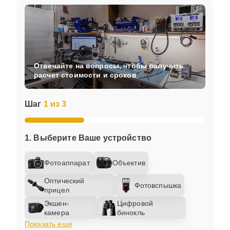
Отвечайте на вопросы, чтобы получить
расчет стоимости и сроков
Шаг
1 из 3
1. Выберите Ваше устройство
Фотоаппарат
Объектив
Оптический
Фотовспышка
прицел
Экшен-
Цифровой
камера
бинокль
Показать еще