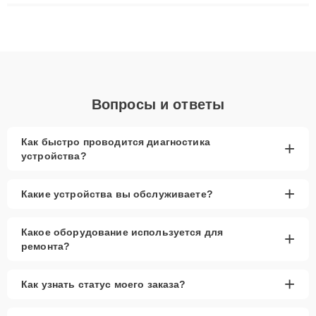
ремонта после залития и восстановления данных. Благодаря
высокой квалификации и ответственному подходу клиенты
получают быстрый, качественный ремонт и понятные
объяснения по результатам диагностики.
Вопросы и ответы
Как быстро проводится диагностика
+
устройства?
+
Какие устройства вы обслуживаете?
Какое оборудование используется для
+
ремонта?
+
Как узнать статус моего заказа?