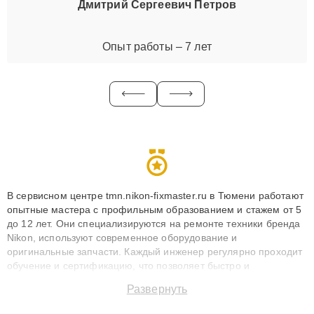
Дмитрий Сергеевич Петров
Опыт работы – 7 лет
В сервисном центре tmn.nikon-fixmaster.ru в Тюмени работают
опытные мастера с профильным образованием и стажем от 5
до 12 лет. Они специализируются на ремонте техники бренда
Nikon, используют современное оборудование и
оригинальные запчасти. Каждый инженер регулярно проходит
обучение и сертификацию, что позволяет быстро и
точноdiagnostikировать поломки и восстанавливать технику с
Развернуть
сохранением гарантии до 3 лет. Наши мастера решают
сложные случаи: от замены матриц и материнских плат до