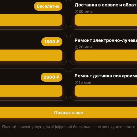
Доставка в сервис и обрат
Бесплатно
30 мин
Ремонт электронно-лучев
1500 ₽
20 мин
Ремонт датчика синхроим
2600 ₽
15 мин
Показать всё
Полный список услуг для «
Цифровой бинокль
» — по звонку или в чате