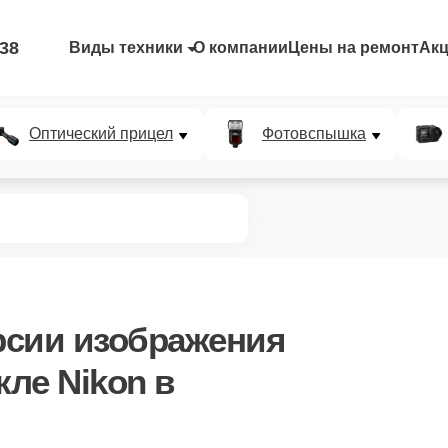
-38
Виды техники
О компании
Цены на ремонт
Ак
Оптический прицел
Фотовспышка
рсии изображения
ле Nikon в