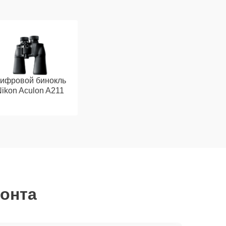
ифровой бинокль
ikon Aculon A211
монта