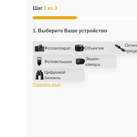
Шаг
1 из 3
1. Выберите Ваше устройство
Оптич
Фотоаппарат
Объектив
прице
Экшен-
Фотовспышка
камера
Цифровой
бинокль
Показать еще